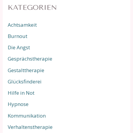
e
KATEGORIEN
n
n
Achtsamkeit
a
Burnout
c
Die Angst
h
Gesprächstherapie
:
Gestalttherapie
Glücksfinderei
Hilfe in Not
Hypnose
Kommunikation
Verhaltenstherapie