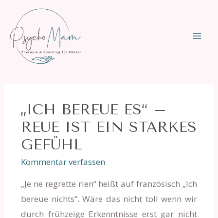
Zum
Inhalt
springen
MAI
ME
„ICH BEREUE ES“ –
REUE IST EIN STARKES
GEFÜHL
Kommentar verfassen
„Je ne regrette rien“ heißt auf französisch „Ich
bereue nichts“. Wäre das nicht toll wenn wir
durch frühzeige Erkenntnisse erst gar nicht