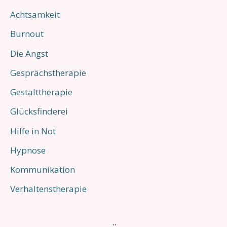
Achtsamkeit
n
Burnout
n
a
Die Angst
c
Gesprächstherapie
h
Gestalttherapie
:
Glücksfinderei
Hilfe in Not
Hypnose
Kommunikation
Verhaltenstherapie